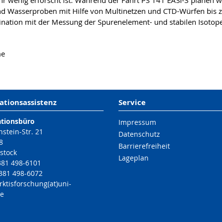
r wenig erforscht ist. Während der Fahrt PS 141 EASI-3 planen w
nd Wasserproben mit Hilfe von Multinetzen und CTD-Würfen bis 
ation mit der Messung der Spurenelement- und stabilen Isotop
me
ationsassistenz
Service
ationsbüro
Impressum
nstein-Str. 21
Datenschutz
8
Barrierefreiheit
stock
Lageplan
 381 498-6101
 381 498-6072
rktisforschung(at)uni-
de