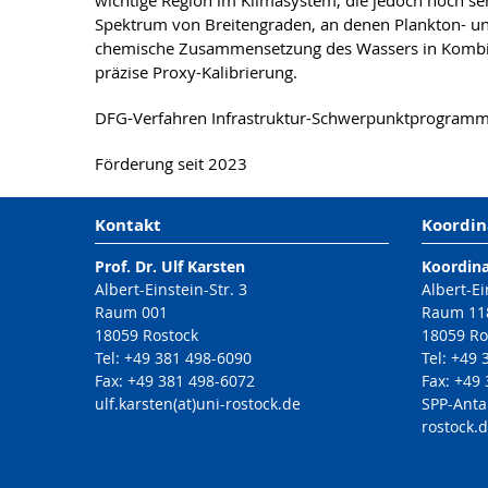
wichtige Region im Klimasystem, die jedoch noch seh
Spektrum von Breitengraden, an denen Plankton- u
chemische Zusammensetzung des Wassers in Kombin
präzise Proxy-Kalibrierung.
DFG-Verfahren Infrastruktur-Schwerpunktprogram
Förderung seit 2023
Kontakt
Koordin
Prof. Dr. Ulf Karsten
Koordin
Albert-Einstein-Str. 3
Albert-Ei
Raum 001
Raum 11
18059 Rostock
18059 Ro
Tel: +49 381 498-6090
Tel: +49
Fax: +49 381 498-6072
Fax: +49
ulf.karsten(at)uni-rostock.de
SPP-Anta
rostock.