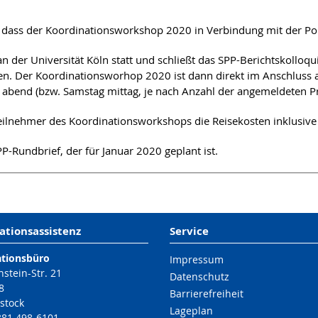
, dass der Koordinationsworkshop 2020 in Verbindung mit der Po
 der Universität Köln statt und schließt das SPP-Berichtskolloqu
nden. Der Koordinationsworhop 2020 ist dann direkt im Anschluss 
 abend (bzw. Samstag mittag, je nach Anzahl der angemeldeten Pr
eilnehmer des Koordinationsworkshops die Reisekosten inklusiv
-Rundbrief, der für Januar 2020 geplant ist.
ationsassistenz
Service
ationsbüro
Impressum
nstein-Str. 21
Datenschutz
8
Barrierefreiheit
stock
Lageplan
 381 498-6101