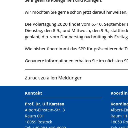
Sehr geehrte Kolleginnen und Kollegen,
wir möchten Sie gerne schon jetzt darauf hinweisen
Die Polartagung 2020 findet vom 6.-10. September an
Dienstag, den 8.9., und Mittwoch, den 9.9., stattfi
geplant, d.h. vom Donnerstag nachmittag bis Freitag
Wie bisher übernimmt das SPP für präsentierende T
Genauere Informationen erhalten Sie im nächsten SPP
Zurück zu allen Meldungen
Kontakt
Koordin
Prof. Dr. Ulf Karsten
Koordin
Albert-Einstein-Str. 3
Albert-Ei
Raum 001
Raum 11
18059 Rostock
18059 Ro
Tel: +49 381 498-6090
Tel: +49