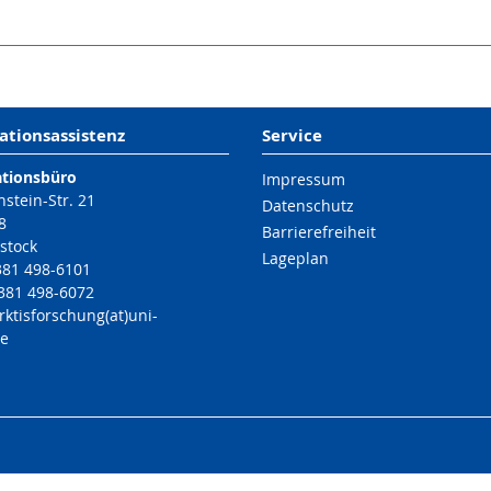
ationsassistenz
Service
ationsbüro
Impressum
nstein-Str. 21
Datenschutz
8
Barrierefreiheit
stock
Lageplan
 381 498-6101
 381 498-6072
rktisforschung(at)uni-
de