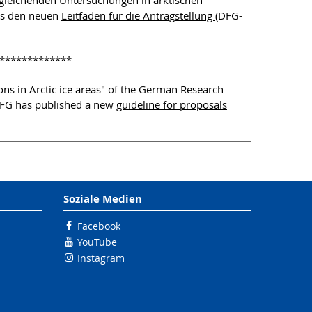
leichenden Untersuchungen in arktischen
ags den neuen
Leitfaden für die Antragstellung
(DFG-
*************
ons in Arctic ice areas" of the German Research
 DFG has published a new
guideline for proposals
Soziale Medien
Facebook
YouTube
Instagram