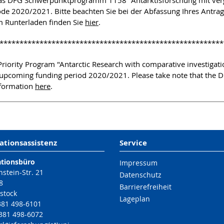
das DFG Schwerpunktprogramm 1158 "Antarktisforschung mit verg
de 2020/2021. Bitte beachten Sie bei der Abfassung Ihres Antr
m Runterladen finden Sie
hier
.
********************************************************
riority Program "Antarctic Research with comparative investigati
e upcoming funding period 2020/2021. Please take note that the
nformation
here
.
ationsassistenz
Service
ationsbüro
Impressum
nstein-Str. 21
Datenschutz
8
Barrierefreiheit
stock
Lageplan
 381 498-6101
 381 498-6072