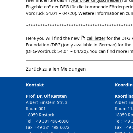
Hier finden Sie das
Aufforderungsschreiben
für 
Eisgebieten" der DFG für die kommende Förderperio
Vordruck 54.01 – 04/20). Weitere Informationen zu
*********************************************
Here you will find the new
call letter
for the DFG P
Foundation (DFG) (only available in German) for th
(DFG-Vordruck 54.01 – 04/20). You can find more i
Zurück zu allen Meldungen
Kontakt
Koordin
Prof. Dr. Ulf Karsten
Koordin
Albert-Einstein-Str. 3
Albert-Ei
Raum 001
Raum 11
18059 Rostock
18059 Ro
Tel: +49 381 498-6090
Tel: +49
Fax: +49 381 498-6072
Fax: +49