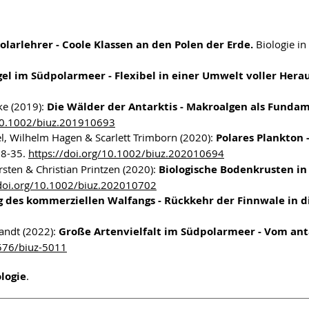
olarlehrer - Coole Klassen an den Polen der Erde.
Biologie in
el im Südpolarmeer - Flexibel in einer Umwelt voller Hera
ke (2019):
Die Wälder der Antarktis - Makroalgen als Funda
/10.1002/biuz.201910693
l, Wilhelm Hagen & Scarlett Trimborn (2020):
Polares Plankton
28-35.
https://doi.org/10.1002/biuz.202010694
arsten & Christian Printzen (2020):
Biologische Bodenkrusten in 
/doi.org/10.1002/biuz.202010702
 des kommerziellen Walfangs - Rückkehr der Finnwale in di
randt (2022):
Große Artenvielfalt im Südpolarmeer - Vom antar
1576/biuz-5011
logie
.