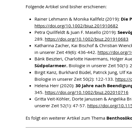
Folgende Artikel sind bisher erschienen:
Rainer Lehmann & Monika Kallfelz (2019):
Die P
https://doi.org/10.1002/biuz.201910682
Petra Quillfeldt & Juan F. Masello (2019):
Seevög
289.
https://doi.org/10.1002/biuz.201910683
Katharina Zacher, Kai Bischof & Christian Wienc
in unserer Zeit 49(6): 436-442.
https://doi.org
Bánk Beszteri, Charlotte Havermans, Holger Aue
Südpolarmeer.
Biologie in unserer Zeit 50(1): 
Birgit Kanz, Burkhard Büdel, Patrick Jung, Ulf K
Biologie in unserer Zeit 50(2): 122-133.
https:/
Helena Herr (2020):
30 Jahre nach Beendigung
345.
https://doi.org/10.1002/biuz.202010716
Gritta Veit-Köhler, Dorte Janussen & Angelika B
unserer Zeit 52(1): 47-57.
https://doi.org/10.1
Es folgt ein weiterer Artikel zum Thema
Benthosöko