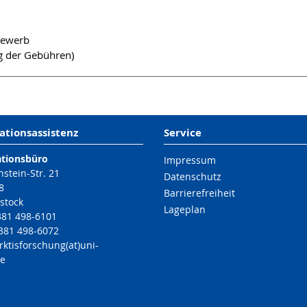
bewerb
g der Gebühren)
ationsassistenz
Service
ationsbüro
Impressum
nstein-Str. 21
Datenschutz
8
Barrierefreiheit
stock
Lageplan
 381 498-6101
 381 498-6072
rktisforschung(at)uni-
de