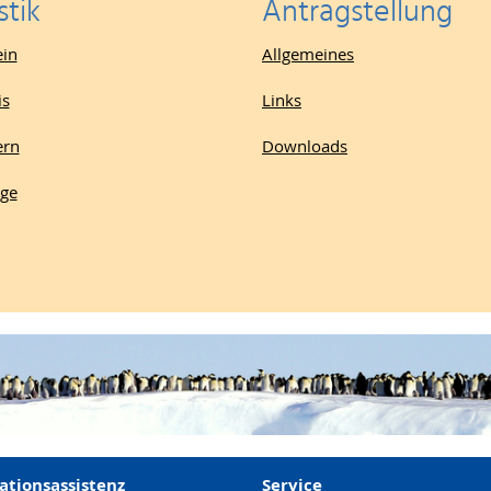
stik
Antragstellung
ein
Allgemeines
is
Links
ern
Downloads
uge
ationsassistenz
Service