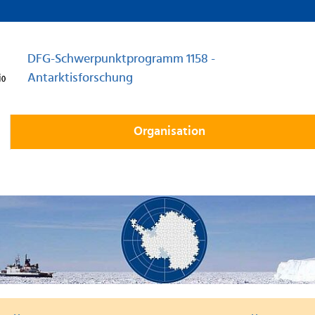
DFG-Schwerpunktprogramm 1158 -
Antarktisforschung
Organisation