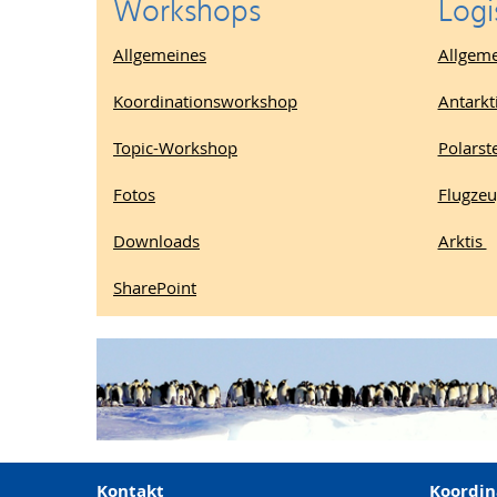
Workshops
Logi
Allgemeines
Allgem
Koordinationsworkshop
Antarkt
Topic-Workshop
Polarst
Fotos
Flugze
Downloads
Arktis
SharePoint
Kontakt
Koordin