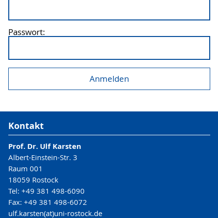
Passwort:
Kontakt
Prof. Dr. Ulf Karsten
Albert-Einstein-Str. 3
Raum 001
18059 Rostock
Tel: +49 381 498-6090
Fax: +49 381 498-6072
ulf.karsten(at)uni-rostock.de