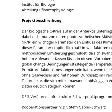
Institut für Biologie
Abteilung Pflanzenphysiologie
Projektbeschreibung
Der biologische C-Kreislauf in der Antarktis unterl
dabei nicht nur von deren photosynthetischer Aktivi
(rP/R) ein wichtiger Parameter den Einfluss des Kli
dieser Parameter empfindlich auf Umweltfaktoren rea
methodischen Limitierung geschuldet, da sich zwar d
hohem Aufwand erfassen lässt. In diesem Vorhaben so
global change Bedingungen ist (steigende Temperatu
Primärproduktionsmessungen sein kann, wenn die At
ohne Gaswechsel und mit hohem Durchsatz im Freilan
Teilprojekte, die sich mit klimawandel-abhängigen 
Daten deutlich steigern können.
DFG-Verfahren: Infrastruktur-Schwerpunktprogram
Kooperationspartnerin:
Dr. Steffi Gäbler-Schwarz