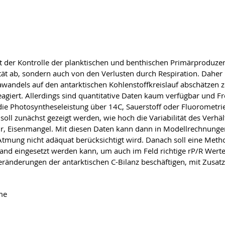
iegt der Kontrolle der planktischen und benthischen Primärproduz
tät ab, sondern auch von den Verlusten durch Respiration. Daher 
mawandels auf den antarktischen Kohlenstoffkreislauf abschätzen 
giert. Allerdings sind quantitative Daten kaum verfügbar und Fre
ie Photosyntheseleistung über 14C, Sauerstoff oder Fluorometrie
ll zunächst gezeigt werden, wie hoch die Variabilität des Verhäl
r, Eisenmangel. Mit diesen Daten kann dann in Modellrechnungen
mung nicht adäquat berücksichtigt wird. Danach soll eine Meth
d eingesetzt werden kann, um auch im Feld richtige rP/R Werte 
Veränderungen der antarktischen C-Bilanz beschäftigen, mit Zusat
me