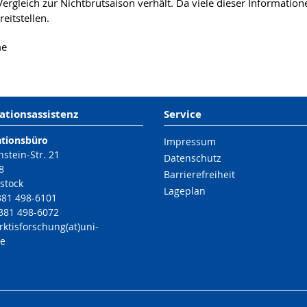
ergleich zur Nichtbrutsaison verhält. Da viele dieser Informatio
eitstellen.
me
ationsassistenz
Service
ationsbüro
Impressum
nstein-Str. 21
Datenschutz
8
Barrierefreiheit
stock
Lageplan
 381 498-6101
 381 498-6072
rktisforschung(at)uni-
de