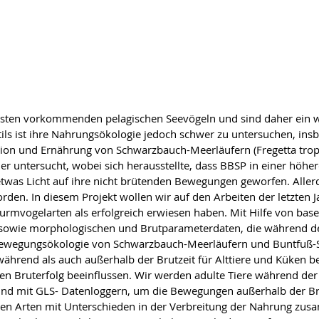
sten vorkommenden pelagischen Seevögeln und sind daher ein w
ils ist ihre Nahrungsökologie jedoch schwer zu untersuchen, insb
tion und Ernährung von Schwarzbauch-Meerläufern (Fregetta tro
er untersucht, wobei sich herausstellte, dass BBSP in einer höher
etwas Licht auf ihre nicht brütenden Bewegungen geworfen. Allerd
orden. In diesem Projekt wollen wir auf den Arbeiten der letzt
Sturmvogelarten als erfolgreich erwiesen haben. Mit Hilfe von ba
ie morphologischen und Brutparameterdaten, die während der Br
Bewegungsökologie von Schwarzbauch-Meerläufern und Buntfuß-
während als auch außerhalb der Brutzeit für Alttiere und Küken 
en Bruterfolg beeinflussen. Wir werden adulte Tiere während der
 und mit GLS- Datenloggern, um die Bewegungen außerhalb der Bru
 den Arten mit Unterschieden in der Verbreitung der Nahrung zu