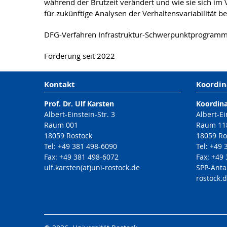
während der Brutzeit verändert und wie sie sich im V
für zukünftige Analysen der Verhaltensvariabilität ber
DFG-Verfahren Infrastruktur-Schwerpunktprogram
Förderung seit 2022
Kontakt
Koordin
Prof. Dr. Ulf Karsten
Koordin
Albert-Einstein-Str. 3
Albert-Ei
Raum 001
Raum 11
18059 Rostock
18059 Ro
Tel: +49 381 498-6090
Tel: +49
Fax: +49 381 498-6072
Fax: +49
ulf.karsten(at)uni-rostock.de
SPP-Anta
rostock.