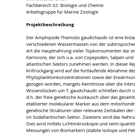
Fachbereich 02: Biologie und Chemie
Arbeitsgruppe für Marine Zoologie
Projektbeschreibung
Der Amphipode Themisto gaudichaudii ist eine bisl
verschiedenen Wassermassen von der subtropischen F
Art die Hauptnahrung vieler Topkonsumenten dar einsc
Karnivore, der sich u.a. von Copepoden, Salpen und
atlantischen Sektors zunehmen werden. In dieser Re
Krillrückgang wird auf die fortlaufende Abnahme de
Phytoplanktonkonzentrationen sowie der Erwärmung zu
gezogen worden, mangels Kenntnisse über die Inte
Wissenslücken um T. gaudichaudii schließen durch U
d.h. der freie genetische Austausch über das gesam
etablierter molekularer Marker aus dem mitochondr
genetische Strukturen über relevante Zeitskalen der
im Südatlantischen Sektor. Zweitens wird das Nahru
Dies wird mittels Lichtmikroskopie und semi-quant
Messungen von Biomarkern (stabile Isotope und Fett