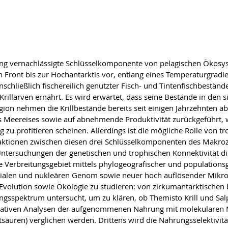
ang vernachlässigte Schlüsselkomponente von pelagischen Ökosy
ront bis zur Hochantarktis vor, entlang eines Temperaturgradient
hließlich fischereilich genutzter Fisch- und Tintenfischbestände.
 Krillarven ernährt. Es wird erwartet, dass seine Bestände in d
gion nehmen die Krillbestände bereits seit einigen Jahrzehnten 
s Meereises sowie auf abnehmende Produktivität zurückgeführt, 
 profitieren scheinen. Allerdings ist die mögliche Rolle von tr
raktionen zwischen diesen drei Schlüsselkomponenten des Makro
ntersuchungen der genetischen und trophischen Konnektivität die
te Verbreitungsgebiet mittels phylogeografischer und population
ialen und nukleären Genom sowie neuer hoch auflösender Mikros
 Evolution sowie Ökologie zu studieren: von zirkumantarktischen
ngsspektrum untersucht, um zu klären, ob Themisto Krill und Sal
itativen Analysen der aufgenommenen Nahrung mit molekularen M
säuren) verglichen werden. Drittens wird die Nahrungsselektivi