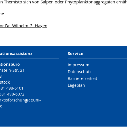
ern Themisto sich von Salpen oder Phytoplanktonaggregaten ernäh
me
or Dr. Wilhelm G. Hagen
ationsassistenz
Service
ationsbüro
Impressum
nstein-Str. 21
Datenschutz
8
Barrierefreiheit
stock
Lageplan
 381 498-6101
 381 498-6072
rktisforschung(at)uni-
de