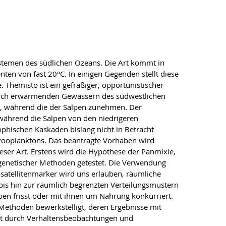
stemen des südlichen Ozeans. Die Art kommt in
en von fast 20°C. In einigen Gegenden stellt diese
 Themisto ist ein gefräßiger, opportunistischer
en sich erwärmenden Gewässern des südwestlichen
ab, während die der Salpen zunehmen. Der
während die Salpen von den niedrigeren
ophischen Kaskaden bislang nicht in Betracht
zooplanktons. Das beantragte Vorhaben wird
ser Art. Erstens wird die Hypothese der Panmixie,
sgenetischer Methoden getestet. Die Verwendung
atellitenmarker wird uns erlauben, räumliche
 bis hin zur räumlich begrenzten Verteilungsmustern
pen frisst oder mit ihnen um Nahrung konkurriert.
ethoden bewerkstelligt, deren Ergebnisse mit
tät durch Verhaltensbeobachtungen und