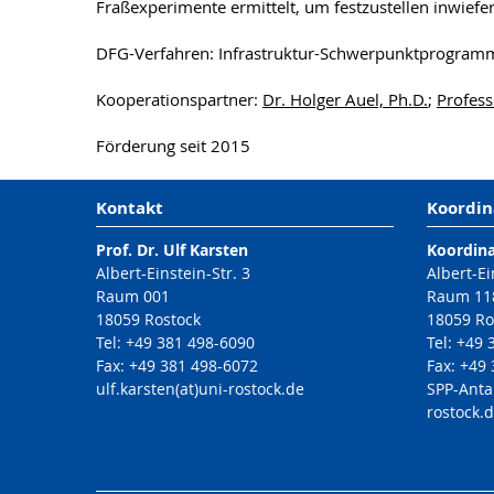
Fraßexperimente ermittelt, um festzustellen inwief
DFG-Verfahren: Infrastruktur-Schwerpunktprogram
Kooperationspartner:
Dr. Holger Auel, Ph.D.
;
Profess
Förderung seit 2015
Kontakt
Koordin
Prof. Dr. Ulf Karsten
Koordin
Albert-Einstein-Str. 3
Albert-Ei
Raum 001
Raum 11
18059 Rostock
18059 Ro
Tel: +49 381 498-6090
Tel: +49
Fax: +49 381 498-6072
Fax: +49
ulf.karsten(at)uni-rostock.de
SPP-Anta
rostock.