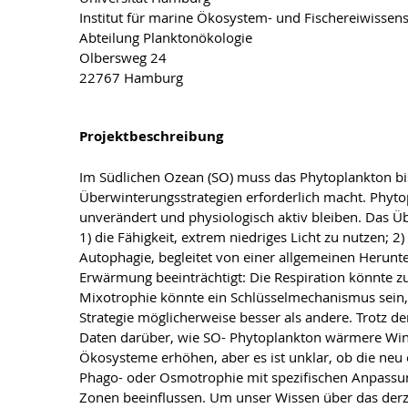
Institut für marine Ökosystem- und Fischereiwissen
Abteilung Planktonökologie
Olbersweg 24
22767 Hamburg
Projektbeschreibung
Im Südlichen Ozean (SO) muss das Phytoplankton bis
Überwinterungsstrategien erforderlich macht. Phyt
unverändert und physiologisch aktiv bleiben. Das Üb
1) die Fähigkeit, extrem niedriges Licht zu nutzen; 
Autophagie, begleitet von einer allgemeinen Herunt
Erwärmung beeinträchtigt: Die Respiration könnte 
Mixotrophie könnte ein Schlüsselmechanismus sein,
Strategie möglicherweise besser als andere. Trotz
Daten darüber, wie SO- Phytoplankton wärmere Wint
Ökosysteme erhöhen, aber es ist unklar, ob die neu
Phago- oder Osmotrophie mit spezifischen Anpassu
Zonen beeinflussen. Um unser Wissen über das derze