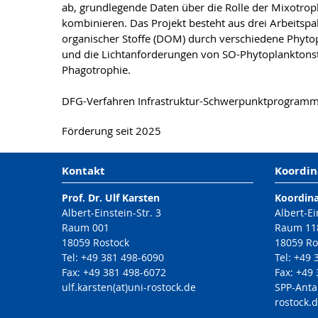
ab, grundlegende Daten über die Rolle der Mixotro
kombinieren. Das Projekt besteht aus drei Arbeitspa
organischer Stoffe (DOM) durch verschiedene Phyt
und die Lichtanforderungen von SO-Phytoplanktons
Phagotrophie.
DFG-Verfahren Infrastruktur-Schwerpunktprogram
Förderung seit 2025
Kontakt
Koordin
Prof. Dr. Ulf Karsten
Koordin
Albert-Einstein-Str. 3
Albert-Ei
Raum 001
Raum 11
18059 Rostock
18059 Ro
Tel: +49 381 498-6090
Tel: +49
Fax: +49 381 498-6072
Fax: +49
ulf.karsten(at)uni-rostock.de
SPP-Anta
rostock.