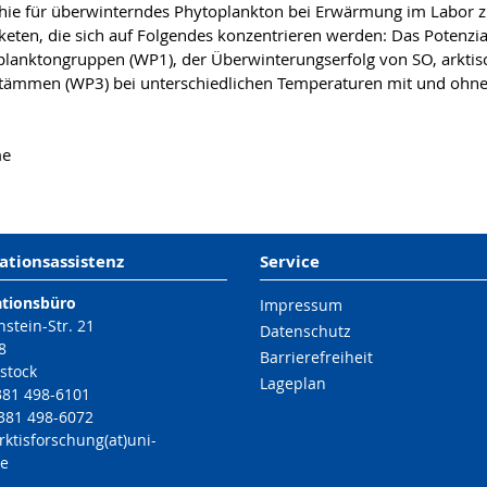
phie für überwinterndes Phytoplankton bei Erwärmung im Labor 
keten, die sich auf Folgendes konzentrieren werden: Das Potenzi
oplanktongruppen (WP1), der Überwinterungserfolg von SO, ark
tämmen (WP3) bei unterschiedlichen Temperaturen mit und ohne 
me
ationsassistenz
Service
ationsbüro
Impressum
nstein-Str. 21
Datenschutz
8
Barrierefreiheit
stock
Lageplan
 381 498-6101
 381 498-6072
rktisforschung(at)uni-
de