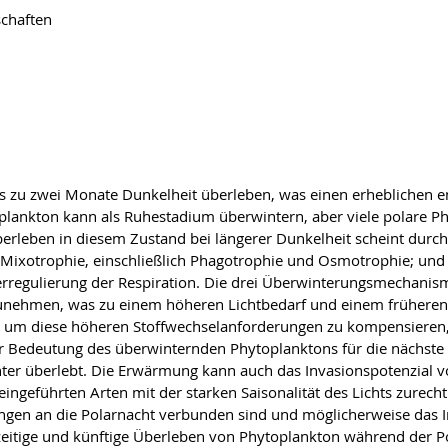
schaften
 zu zwei Monate Dunkelheit überleben, was einen erheblichen en
oplankton kann als Ruhestadium überwintern, aber viele polare 
erleben in diesem Zustand bei längerer Dunkelheit scheint durch
2) Mixotrophie, einschließlich Phagotrophie und Osmotrophie; und
erregulierung der Respiration. Die drei Überwinterungsmechanis
zunehmen, was zu einem höheren Lichtbedarf und einem früheren 
 um diese höheren Stoffwechselanforderungen zu kompensieren, 
 der Bedeutung des überwinternden Phytoplanktons für die nächs
er überlebt. Die Erwärmung kann auch das Invasionspotenzial 
 eingeführten Arten mit der starken Saisonalität des Lichts zur
ngen an die Polarnacht verbunden sind und möglicherweise das 
itige und künftige Überleben von Phytoplankton während der Pola