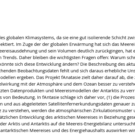
 des globalen Klimasystems, da sie eine gut isolierende Schicht
lektiert. Im Zuge der der globalen Erwärmung hat sich das Meerei
Meereisausdehnung und sein Volumen deutlich zurückgingen, hat 
 Trends. Daher bleiben die wichtigsten Fragen offen: Warum sc
könnte sich diese Entwicklung ändern? Die Beschreibung des aktu
chenden Beobachtungsdaten fehlt und sich daraus erhebliche Unsic
en ergeben. Das Projekt fAnatasie zielt daher darauf ab, die ze
lwirkung mit der Atmosphäre und dem Ozean besser zu verstehen.
ützten Datenprodukten und Meereismodellen der Antarktis zu verr
s von Bedeutung. In fAntasie schlage ich daher vor, (1) die Pro
n und aus abgeleiteten Satellitenfernerkundungsdaten genauer zu 
 zu verstehen, werden die atmosphärischen Zirkulationsmuster un
ätzlichen Entwicklung des arktischen Meereises in Beziehung gese
r Arktis und Antarktis auf die Meereis-Energiebilanz untersucht
antarktischen Meereises und des Energiehaushalts auswirken wird