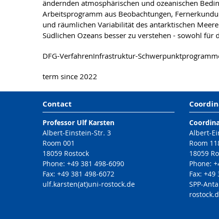
ändernden atmosphärischen und ozeanischen Bedingu
Arbeitsprogramm aus Beobachtungen, Fernerkundung, 
und räumlichen Variabilität des antarktischen Mee
Südlichen Ozeans besser zu verstehen - sowohl für 
DFG-VerfahrenInfrastruktur-Schwerpunktprogramm
term since 2022
Contact
Coordin
Professor Ulf Karsten
Coordina
Albert-Einstein-Str. 3
Albert-Ei
Room 001
Room 11
18059 Rostock
18059 Ro
Phone: +49 381 498-6090
Phone: +
Fax: +49 381 498-6072
Fax: +49
ulf.karsten(at)uni-rostock.de
SPP-Anta
rostock.