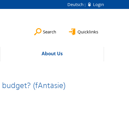
Deutsch
Login
Search
Quicklinks
About Us
s budget? (fAntasie)