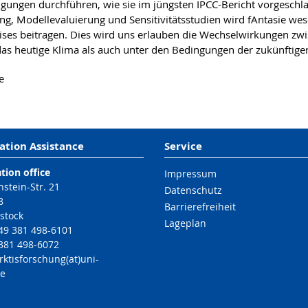
ngen durchführen, wie sie im jüngsten IPCC-Bericht vorgeschla
Modellevaluierung und Sensitivitätsstudien wird fAntasie wesen
reises beitragen. Dies wird uns erlauben die Wechselwirkungen
das heutige Klima als auch unter den Bedingungen der zukünftig
e
ation Assistance
Service
tion office
Impressum
nstein-Str. 21
Datenschutz
8
Barrierefreiheit
stock
Lageplan
49 381 498-6101
 381 498-6072
rktisforschung(at)uni-
de