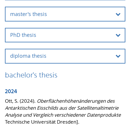
master's thesis
2024
PhD thesis
2024
2023
diploma thesis
2024
2023
2022
bachelor's thesis
2013
2023
2021
2024
2021
Ott, S. (2024).
Oberflächenhöhenänderungen des
2012
Antarktischen Eisschilds aus der Satellitenaltimetrie
2022
Analyse und Vergleich verschiedener Datenprodukte
2020
Technische Universität Dresden].
2020