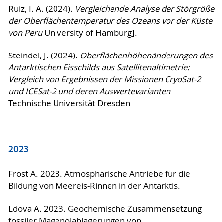
2011
Ruiz, I. A. (2024).
Vergleichende Analyse der Störgröße
2020
der Oberflächentemperatur des Ozeans vor der Küste
2019
2019
von Peru
University of Hamburg].
2010
Steindel, J. (2024).
Oberflächenhöhenänderungen des
2018
Antarktischen Eisschilds aus Satellitenaltimetrie:
2018
2018
Vergleich von Ergebnissen der Missionen CryoSat-2
und ICESat-2 und deren Auswertevarianten
2009
Technische Universität Dresden
2017
2017
2017
2008
2023
2016
2016
2016
Frost A. 2023. Atmosphärische Antriebe für die
Bildung von Meereis-Rinnen in der Antarktis.
2015
2014
Ldova A. 2023. Geochemische Zusammensetzung
2015
fossiler Magenölablagerungen von