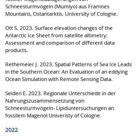
Schneesturmvögeln (Mumiyo) aus Framnes
2014
Mountains, Ostantarktis. University of Cologne.
2012
2014
Ott S. 2023. Surface elevation changes of the
Antarctic Ice Sheet from satellite altimetry:
2013
Assessment and comparison of different data
2011
products.
2013
Rethemeier J. 2023. Spatial Patterns of Sea Ice Leads
2011
in the Southern Ocean: An Evaluation of an eddying
Ocean Simulation with Remote Sensing Data.
2011
Seiden E. 2023. Regionale Unterschiede in der
2010
Nahrungszusammensetzung von
Schneesturmvögeln- Lipiduntersuchungen an
2010
fossilem Magenöl Univeristy of Cologne.
2022