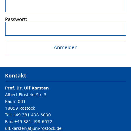
Passwort:
Kontakt
Prof. Dr. Ulf Karsten
Albert-Einstein-Str. 3
Raum 001
18059 Rostock
Tel: +49 381 498-6090
Fax: +49 381 498-6072
ulf.karsten(at)uni-rostock.de