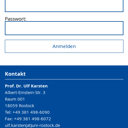
Passwort:
Kontakt
Prof. Dr. Ulf Karsten
Albert-Einstein-Str. 3
Raum 001
18059 Rostock
Tel: +49 381 498-6090
Fax: +49 381 498-6072
ulf.karsten(at)uni-rostock.de