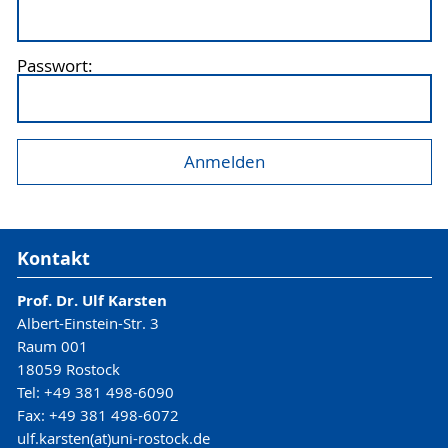
Passwort:
Kontakt
Prof. Dr. Ulf Karsten
Albert-Einstein-Str. 3
Raum 001
18059 Rostock
Tel: +49 381 498-6090
Fax: +49 381 498-6072
ulf.karsten(at)uni-rostock.de