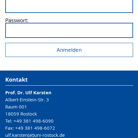
Passwort:
Kontakt
Prof. Dr. Ulf Karsten
Albert-Einstein-Str. 3
Raum 001
18059 Rostock
Tel: +49 381 498-6090
Fax: +49 381 498-6072
ulf.karsten(at)uni-rostock.de