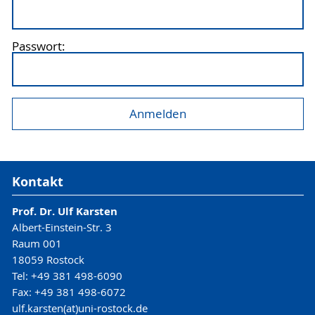
Passwort:
Kontakt
Prof. Dr. Ulf Karsten
Albert-Einstein-Str. 3
Raum 001
18059 Rostock
Tel: +49 381 498-6090
Fax: +49 381 498-6072
ulf.karsten(at)uni-rostock.de