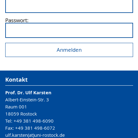
Passwort:
Kontakt
Prof. Dr. Ulf Karsten
Albert-Einstein-Str. 3
Raum 001
18059 Rostock
Tel: +49 381 498-6090
Fax: +49 381 498-6072
ulf.karsten(at)uni-rostock.de