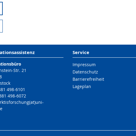
ationsassistenz
Service
ationsbüro
Impressum
nstein-Str. 21
Datenschutz
8
Barrierefreiheit
stock
Lageplan
 381 498-6101
 381 498-6072
rktisforschung(at)uni-
de