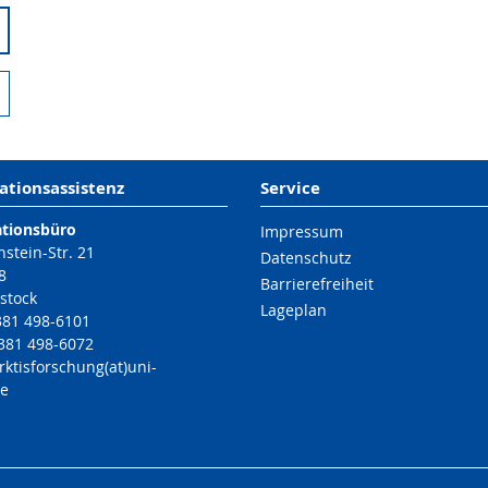
ationsassistenz
Service
ationsbüro
Impressum
nstein-Str. 21
Datenschutz
8
Barrierefreiheit
stock
Lageplan
 381 498-6101
 381 498-6072
rktisforschung(at)uni-
de