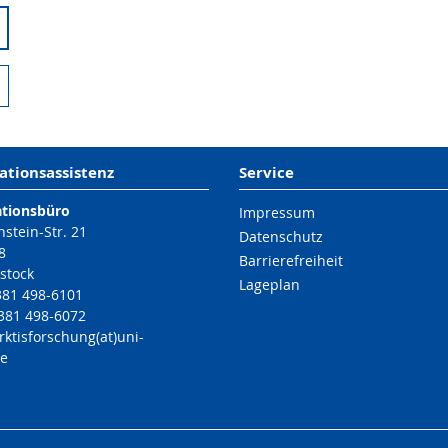
ationsassistenz
Service
ationsbüro
Impressum
nstein-Str. 21
Datenschutz
8
Barrierefreiheit
stock
Lageplan
 381 498-6101
 381 498-6072
rktisforschung(at)uni-
de