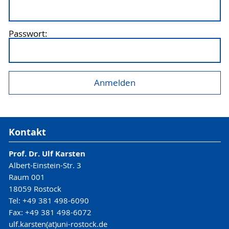
Passwort:
Kontakt
Prof. Dr. Ulf Karsten
Albert-Einstein-Str. 3
Raum 001
18059 Rostock
Tel: +49 381 498-6090
Fax: +49 381 498-6072
ulf.karsten(at)uni-rostock.de