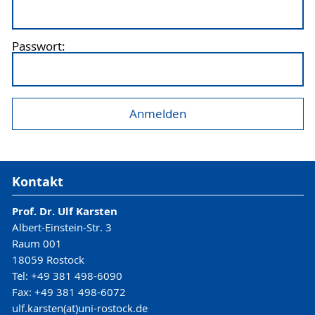
Passwort:
Kontakt
Prof. Dr. Ulf Karsten
Albert-Einstein-Str. 3
Raum 001
18059 Rostock
Tel: +49 381 498-6090
Fax: +49 381 498-6072
ulf.karsten(at)uni-rostock.de